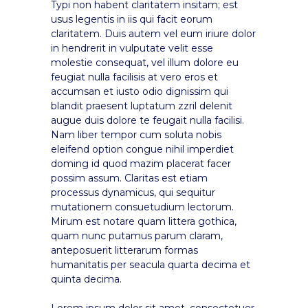
Typi non habent claritatem insitam; est
usus legentis in iis qui facit eorum
claritatem. Duis autem vel eum iriure dolor
in hendrerit in vulputate velit esse
molestie consequat, vel illum dolore eu
feugiat nulla facilisis at vero eros et
accumsan et iusto odio dignissim qui
blandit praesent luptatum zzril delenit
augue duis dolore te feugait nulla facilisi.
Nam liber tempor cum soluta nobis
eleifend option congue nihil imperdiet
doming id quod mazim placerat facer
possim assum. Claritas est etiam
processus dynamicus, qui sequitur
mutationem consuetudium lectorum.
Mirum est notare quam littera gothica,
quam nunc putamus parum claram,
anteposuerit litterarum formas
humanitatis per seacula quarta decima et
quinta decima.
Lorem ipsum dolor sit amet, consectetuer