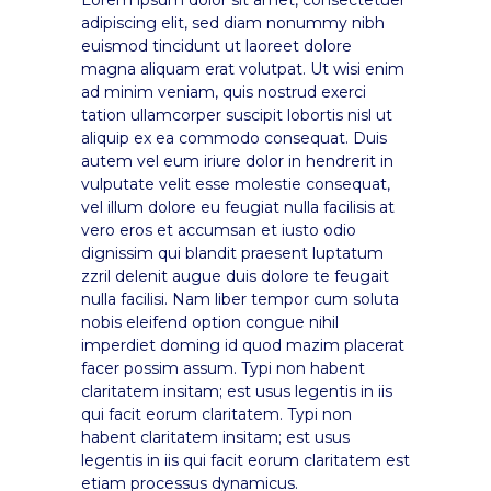
adipiscing elit, sed diam nonummy nibh
euismod tincidunt ut laoreet dolore
magna aliquam erat volutpat. Ut wisi enim
ad minim veniam, quis nostrud exerci
tation ullamcorper suscipit lobortis nisl ut
aliquip ex ea commodo consequat. Duis
autem vel eum iriure dolor in hendrerit in
vulputate velit esse molestie consequat,
vel illum dolore eu feugiat nulla facilisis at
vero eros et accumsan et iusto odio
dignissim qui blandit praesent luptatum
zzril delenit augue duis dolore te feugait
nulla facilisi. Nam liber tempor cum soluta
nobis eleifend option congue nihil
imperdiet doming id quod mazim placerat
facer possim assum. Typi non habent
claritatem insitam; est usus legentis in iis
qui facit eorum claritatem. Typi non
habent claritatem insitam; est usus
legentis in iis qui facit eorum claritatem est
etiam processus dynamicus.