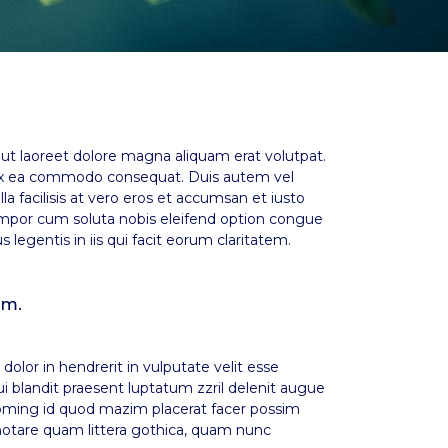
ut laoreet dolore magna aliquam erat volutpat.
ip ex ea commodo consequat. Duis autem vel
la facilisis at vero eros et accumsan et iusto
r tempor cum soluta nobis eleifend option congue
legentis in iis qui facit eorum claritatem.
em.
dolor in hendrerit in vulputate velit esse
ui blandit praesent luptatum zzril delenit augue
t doming id quod mazim placerat facer possim
otare quam littera gothica, quam nunc