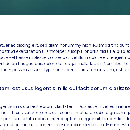
tuer adipiscing elit, sed diam nonummy nibh euismod tincidunt 
ostrud exerci tation ullamcorper suscipit lobortis nisl ut aliqu
tate velit esse molestie consequat, vel illum dolore eu feugiat nul
ril delenit augue duis dolore te feugait nulla facilisi. Nam libe
acer possim assum. Typi non habent claritatem insitam; est usus 
am; est usus legentis in iis qui facit eorum claritat
entis in iis qui facit eorum claritatem. Duis autem vel eum iriure 
nulla facilisis at vero eros et accumsan et iusto odio dignissim q
er tempor cum soluta nobis eleifend option congue nihil imperdie
s, qui sequitur mutationem consuetudium lectorum. Mirum est n