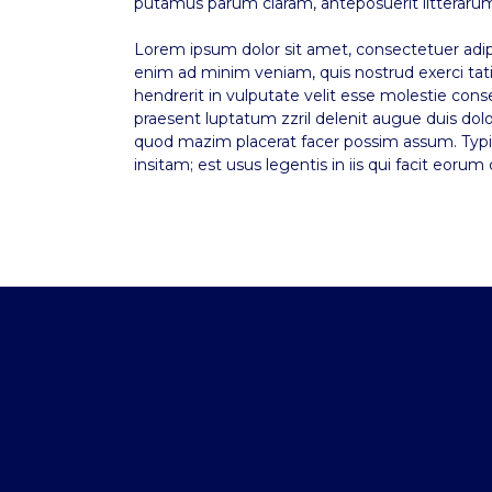
putamus parum claram, anteposuerit litteraru
Lorem ipsum dolor sit amet, consectetuer adip
enim ad minim veniam, quis nostrud exerci tati
hendrerit in vulputate velit esse molestie conse
praesent luptatum zzril delenit augue duis dolo
quod mazim placerat facer possim assum. Typi n
insitam; est usus legentis in iis qui facit eor