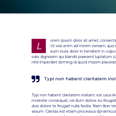
orem ipsum dolor sit amet, consecte
L
Ut wisi enim ad minim veniam, quis n
eum iriure dolor in hendrerit in vulpu
odio dignissim qui blandit praesent luptatum zz
nihil imperdiet doming id quod mazim placerat f
Typi non habent claritatem insit
Typi non habent claritatem insitam; est usus leg
molestie consequat, vel illum dolore eu feugiat 
duis dolore te feugait nulla facilisi. Nam lib
assum. Claritas est etiam processus dynamicu