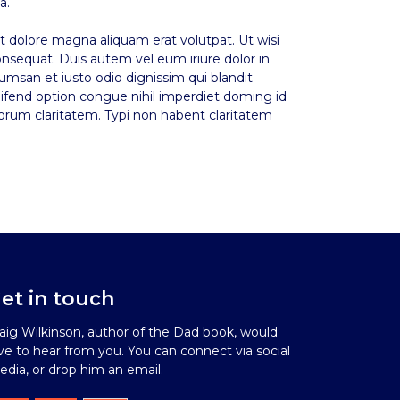
a.
 dolore magna aliquam erat volutpat. Ut wisi
onsequat. Duis autem vel eum iriure dolor in
ccumsan et iusto odio dignissim qui blandit
leifend option congue nihil imperdiet doming id
eorum claritatem. Typi non habent claritatem
et in touch
aig Wilkinson, author of the Dad book, would
ve to hear from you. You can connect via social
dia, or drop him an email.