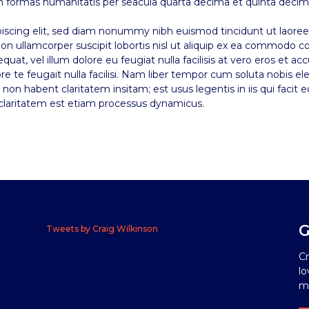
m formas humanitatis per seacula quarta decima et quinta decim
iscing elit, sed diam nonummy nibh euismod tincidunt ut laoreet
on ullamcorper suscipit lobortis nisl ut aliquip ex ea commodo c
quat, vel illum dolore eu feugiat nulla facilisis at vero eros et a
re te feugait nulla facilisi. Nam liber tempor cum soluta nobis e
on habent claritatem insitam; est usus legentis in iis qui facit 
um claritatem est etiam processus dynamicus.
G
Tweets by Craig Wilkinson
Cr
lo
me