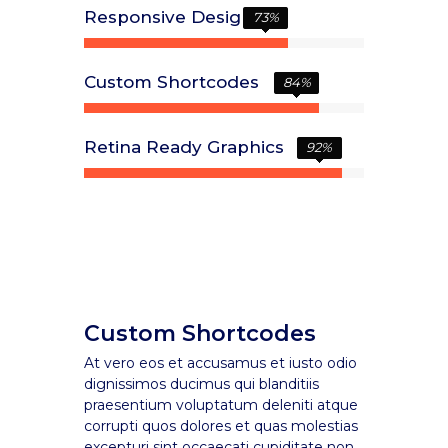
Responsive Design
73
%
Custom Shortcodes
84
%
Retina Ready Graphics
92
%
Custom Shortcodes
At vero eos et accusamus et iusto odio
dignissimos ducimus qui blanditiis
praesentium voluptatum deleniti atque
corrupti quos dolores et quas molestias
excepturi sint occaecati cupiditate non