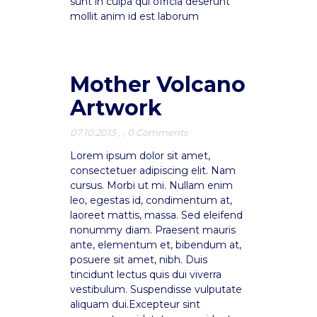
sunt in culpa qui officia deserunt
mollit anim id est laborum
Mother Volcano
Artwork
07.10.2013
,
,
0 Comments
Lorem ipsum dolor sit amet,
consectetuer adipiscing elit. Nam
cursus. Morbi ut mi. Nullam enim
leo, egestas id, condimentum at,
laoreet mattis, massa. Sed eleifend
nonummy diam. Praesent mauris
ante, elementum et, bibendum at,
posuere sit amet, nibh. Duis
tincidunt lectus quis dui viverra
vestibulum. Suspendisse vulputate
aliquam dui.Excepteur sint