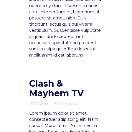
nonummy diam. Praesent mauris
ante, elementum et, bibendum at,
posuere sit amet, nibh. Duis
tincidunt lectus quis dui viverra
vestibulum. Suspendisse vulputate
aliquam dui.Excepteur sint
occaecat cupidatat non proident,
sunt in culpa qui officia deserunt
mollit anim id est laborum
Clash &
Mayhem TV
07.10.2013
,
,
0 Comments
Lorem ipsum dolor sit amet,
consectetuer adipiscing elit. Nam
cursus. Morbi ut mi. Nullam enim
leo, egestas id, condimentum at,