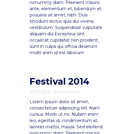
nonummy diam. Praesent mauris
ante, elementum et, bibendum at,
posuere sit amet, nibh. Duis
tincidunt lectus quis dui viverra
vestibulum. Suspendisse vulputate
aliquam dui.Excepteur sint
occaecat cupidatat non proident,
sunt in culpa qui officia deserunt
mollit anim id est laborum
Festival 2014
07.10.2013
,
,
0 Comments
Lorem ipsum dolor sit amet,
consectetuer adipiscing elit. Nam
cursus. Morbi ut mi. Nullam enim
leo, egestas id, condimentum at,
laoreet mattis, massa. Sed eleifend
nonummy diam. Praesent mauris