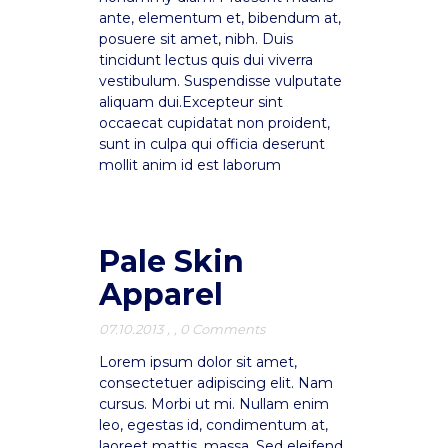
ante, elementum et, bibendum at,
posuere sit amet, nibh. Duis
tincidunt lectus quis dui viverra
vestibulum. Suspendisse vulputate
aliquam dui.Excepteur sint
occaecat cupidatat non proident,
sunt in culpa qui officia deserunt
mollit anim id est laborum
Pale Skin
Apparel
07.10.2013
,
,
0 Comments
Lorem ipsum dolor sit amet,
consectetuer adipiscing elit. Nam
cursus. Morbi ut mi. Nullam enim
leo, egestas id, condimentum at,
laoreet mattis, massa. Sed eleifend